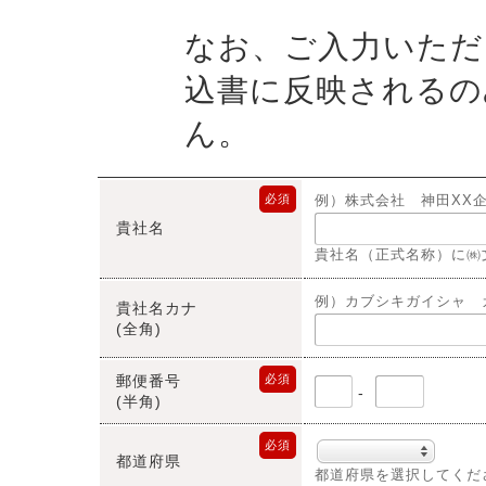
なお、ご入力いただ
込書に反映されるの
ん。
必須
例）株式会社 神田XX
貴社名
貴社名（正式名称）に㈱
例）カブシキガイシャ 
貴社名カナ
(全角)
郵便番号
必須
-
(半角)
必須
都道府県
都道府県を選択してくだ