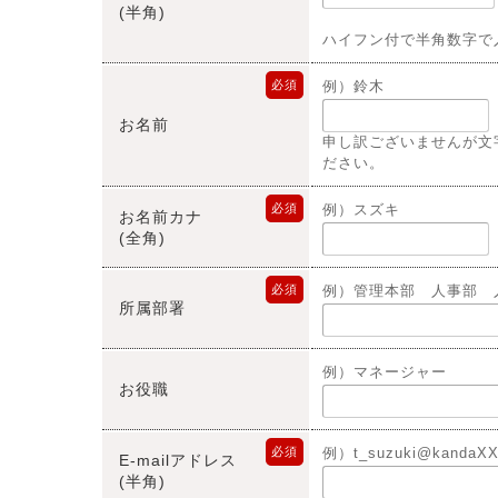
(半角)
ハイフン付で半角数字で
必須
例）鈴木
お名前
申し訳ございませんが文
ださい。
必須
例）スズキ
お名前カナ
(全角)
必須
例）管理本部 人事部 
所属部署
例）マネージャー
お役職
必須
例）t_suzuki@kandaXX
E-mailアドレス
(半角)