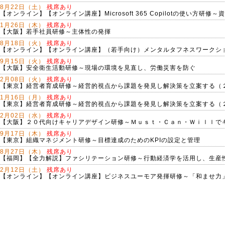
8月22日（土）
残席あり
【オンライン】【オンライン講座】Microsoft 365 Copilotの使い方研
1月26日（木）
残席あり
【大阪】若手社員研修～主体性の発揮
8月18日（火）
残席あり
【オンライン】【オンライン講座】（若手向け）メンタルタフネスワークシ
9月15日（火）
残席あり
【大阪】安全衛生活動研修～現場の環境を見直し、労働災害を防ぐ
2月08日（火）
残席あり
【東京】経営者育成研修～経営的視点から課題を発見し解決策を立案する（
1月16日（月）
残席あり
【東京】経営者育成研修～経営的視点から課題を発見し解決策を立案する（
2月02日（水）
残席あり
【大阪】２０代向けキャリアデザイン研修～Ｍｕｓｔ・Ｃａｎ・Ｗｉｌｌで
9月17日（木）
残席あり
【東京】組織マネジメント研修～目標達成のためのKPIの設定と管理
8月27日（木）
残席あり
【福岡】【全力解説】ファシリテーション研修～行動経済学を活用し、生産
2月12日（土）
残席あり
【オンライン】【オンライン講座】ビジネスユーモア発揮研修～「和ませ力